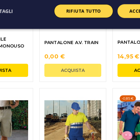
TAGLI
RIFIUTA TUTTO
ACC
ILE
PANTALO
PANTALONE A.V. TRAIN
 MONOUSO
0,00 €
14,95 €
ISTA
ACQUISTA
AC
-0,85 €