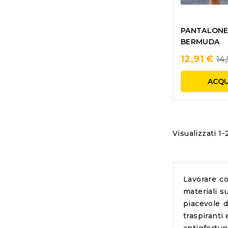
PANTALONE
BERMUDA
Re
12,91 €
14,
pr
ACQU
Visualizzati 1-
Lavorare co
materiali s
piacevole d
traspiranti 