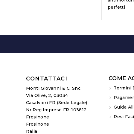
antinfortun
perfetti
COME A
CONTATTACI
Termini 
Monti Giovanni & C. Snc
Via Olive, 2, 03034
Pagament
Casalvieri FR (sede Legale)
Guida All
Nr.Reg.Imprese FR-103812
Resi Faci
Frosinone
Frosinone
Italia