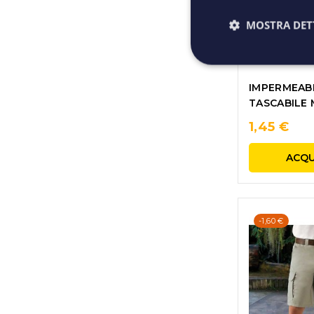
MOSTRA DET
IMPERMEAB
TASCABILE
1,45 €
ACQU
-1,60 €