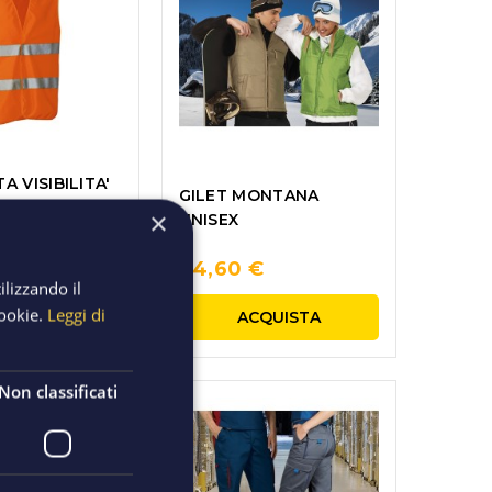
A VISIBILITA'
GILET MONTANA
UNICA ARANCIO
×
UNISEX
24,60 €
ilizzando il
cookie.
Leggi di
CQUISTA
ACQUISTA
Non classificati