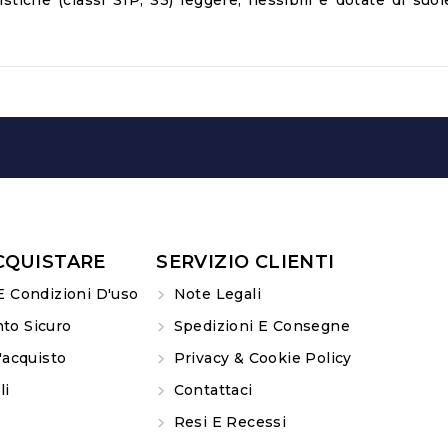
istiche (classi S1P, S3) leggere, flessibili e dotate di su
CQUISTARE
SERVIZIO CLIENTI
E Condizioni D'uso
Note Legali
o Sicuro
Spedizioni E Consegne
'acquisto
Privacy & Cookie Policy
li
Contattaci
Resi E Recessi