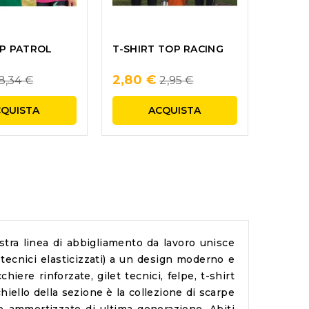
T-SHIRT TOP RACING
P PATROL
Regular
Regular
2,80 €
8,34 €
2,95 €
price
price
CQUISTA
ACQUISTA
stra linea di
abbigliamento da lavoro
unisce
i tecnici elasticizzati) a un design moderno e
ere rinforzate, gilet tecnici, felpe, t-shirt
chiello della sezione è la collezione di scarpe