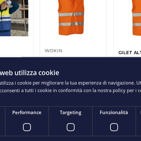
WOKIN
GILET ALT
HIGHWAY
TAGLIA 
GILET ALTA VISIBILITA'
FLUO
ARANCIO FLUO WOKIN
web utilizza cookie
4,25 €
3,70 €
ilizza i cookie per migliorare la tua esperienza di navigazione. Ut
consenti a tutti i cookie in conformità con la nostra policy per i 
ISTA
ACQUISTA
A
Performance
Targeting
Funzionalità
Non disponibile
-3,35 €