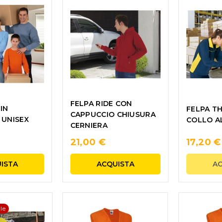
FELPA RIDE CON
IN
FELPA T
CAPPUCCIO CHIUSURA
 UNISEX
COLLO A
CERNIERA
21,00 €
17,20 €
ISTA
ACQUISTA
A
le