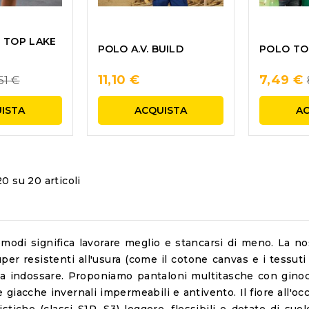
 TOP LAKE
POLO A.V. BUILD
POLO TO
gular
11,10 €
7,49 €
51 €
ice
ISTA
ACQUISTA
A
20 su 20 articoli
modi significa lavorare meglio e stancarsi di meno. La no
uper resistenti all'usura (come il cotone canvas e i tessut
a indossare. Proponiamo pantaloni multitasche con ginocchi
e giacche invernali impermeabili e antivento. Il fiore all'oc