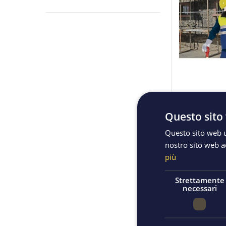
GILET A.V. 
Questo sito 
0,00 €
Questo sito web ut
nostro sito web ac
ACQU
più
Strettamente
necessari