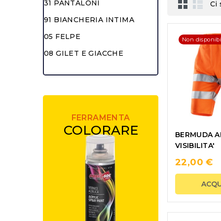
31 PANTALONI
Ci
91 BIANCHERIA INTIMA
05 FELPE
Non disponibi
08 GILET E GIACCHE
FERRAMENTA
COLORARE
BERMUDA A
VISIBILITA'
22,00 €
ACQU