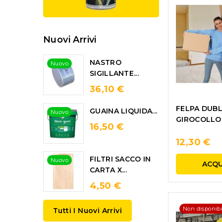
Nuovi Arrivi
NASTRO
Nuovo
SIGILLANTE...
36,10 €
FELPA DUBL
GUAINA LIQUIDA...
Nuovo
GIROCOLLO
16,50 €
12,30 €
FILTRI SACCO IN
Nuovo
ACQU
CARTA X...
4,50 €
Non disponibi
Tutti I Nuovi Arrivi