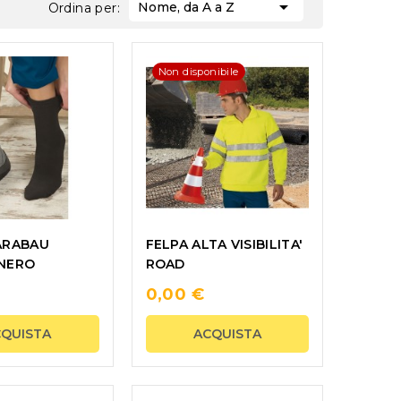

Nome, da A a Z
Ordina per:
Non disponibile
ARABAU
FELPA ALTA VISIBILITA'
NERO
ROAD
0,00 €
CQUISTA
ACQUISTA