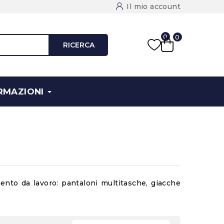
Il mio account
0
0
RICERCA
RMAZIONI
ento da lavoro
: pantaloni multitasche, giacche