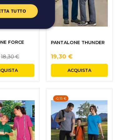
ETTA TUTTO
NE FORCE
PANTALONE THUNDER
Regular
19,30 €
18,30 €
price
QUISTA
ACQUISTA
-0,15 €