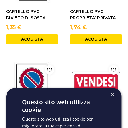
CARTELLO PVC
CARTELLO PVC
DIVIETO DI SOSTA
PROPRIETA' PRIVATA
1,35 €
1,74 €
ACQUISTA
ACQUISTA
×
Questo sito web utilizza
cookie
Questo sito web utilizza i cookie per
CARTELLO PVC SOSTA
CARTELLO PVC
migliorare la tua esperienza di