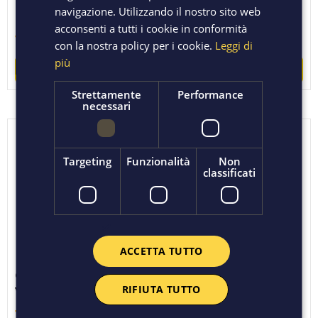
VIETATA ANCHE DI
VENDESI
navigazione. Utilizzando il nostro sito web
NOTTE
acconsenti a tutti i cookie in conformità
1,74 €
1,31 €
con la nostra policy per i cookie.
Leggi di
più
ACQUISTA
ACQUISTA
Strettamente
Performance
necessari
Targeting
Funzionalità
Non
classificati
ACCETTA TUTTO
CARTELLO PVC
CARTONE ONDULATO
RIFIUTA TUTTO
VIETATO ACCESSO
GR 240
1,31 €
3,85 €