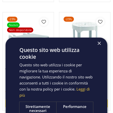
-25%
-25%
Nuovo
Non disponibile
×
Questo sito web utilizza
cookie
Questo sito web utilizza i cookie per
ACCESSORI PER
migliorare la tua esperienza di
ACCESSORI PER
DISABILI SEDILE
DISABILI SGABELLO DA
navigazione. Utilizzando il nostro sito web
RIBALTABILE DA MURO
BAGNO BIANCO
acconsenti a tutti i cookie in conformità
BIANCO CM 42X51
con la nostra policy per i cookie.
Leggi di
Regular
Regular
134,62 €
46,05 €
179,50 €
61,40 €
più
price
price
ACQUISTA
ACQUISTA
Strettamente
Performance
necessari