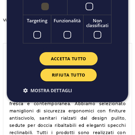
Targeting
Funzionalità
Non
Visualizzati 1-4 su 4 articoli
classificati
Noi crediamo che la sicurezza non debba
ACCETTA TUTTO
scendere a compromessi con lo stile. La
sottocategoria
accessori per disabili
nasce
RIFIUTA TUTTO
proprio per abbattere le barriere architettoniche
all'interno della stanza da bagno, garantendo il
massimo dell'autonomia a anziani e persone con
MOSTRA DETTAGLI
mobilità ridotta, mantenendo però un'estetica
fresca e contemporanea. Abbiamo selezionato
maniglioni di sicurezza ergonomici con finiture
antiscivolo, sanitari rialzati dal design pulito,
sedute per doccia ribaltabili ed eleganti specchi
reclinabili. Tutti i prodotti sono realizzati con