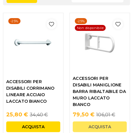
-25%
-25%
Non disponibile
ACCESSORI PER
ACCESSORI PER
DISABILI MANIGLIONE
DISABILI CORRIMANO
BARRA RIBALTABILE DA
LINEARE ACCIAIO
MURO LACCATO
LACCATO BIANCO
BIANCO
Regular
Regular
25,80 €
79,50 €
34,40 €
106,01 €
price
price
ACQUISTA
ACQUISTA