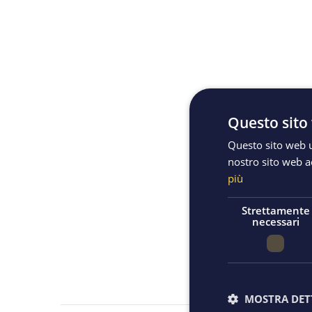
Questo sito 
Questo sito web ut
nostro sito web ac
più
Strettamente
necessari
Descriz
MOSTRA DET