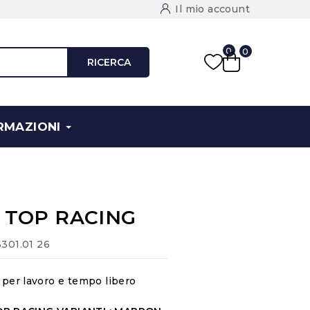
Il mio account
0
0
RICERCA
RMAZIONI
T TOP RACING
.6301.01 26
e per lavoro e tempo libero