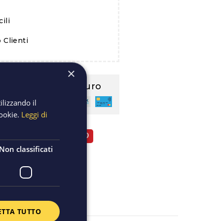
ili
 Clienti
×
 di pagamento sicuro
ilizzando il
cookie.
Leggi di
Twitta
Pinterest
Non classificati
ione
ETTA TUTTO