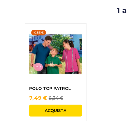
1 
-0,85 €
POLO TOP PATROL
Regular
7,49 €
8,34 €
price
ACQUISTA