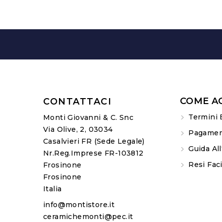
COME A
CONTATTACI
Termini 
Monti Giovanni & C. Snc
Via Olive, 2, 03034
Pagament
Casalvieri FR (sede Legale)
Guida All
Nr.Reg.Imprese FR-103812
Resi Faci
Frosinone
Frosinone
Italia
info@montistore.it
ceramichemonti@pec.it