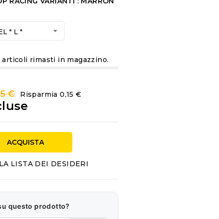
OP RACING VARIANTI : MARRON
6
articoli rimasti in magazzino.
95 €
Risparmia 0,15 €
cluse
ACQUISTA
LA LISTA DEI DESIDERI
su questo prodotto?