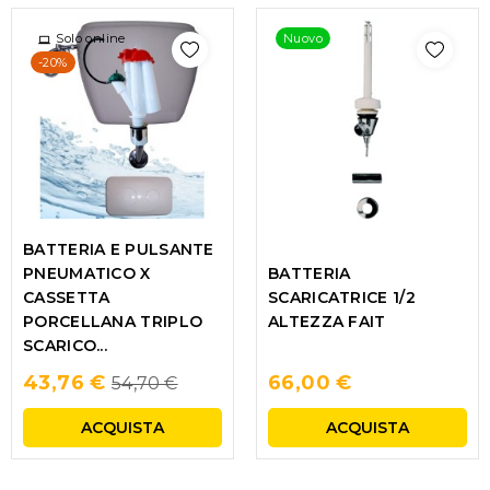
Solo online
Nuovo
-20%
BATTERIA E PULSANTE
PNEUMATICO X
BATTERIA
CASSETTA
SCARICATRICE 1/2
PORCELLANA TRIPLO
ALTEZZA FAIT
SCARICO...
Regular
43,76 €
66,00 €
54,70 €
price
ACQUISTA
ACQUISTA