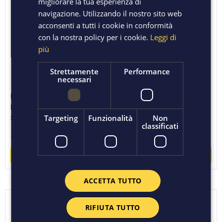
migliorare la tua esperienza di
Nuovo
navigazione. Utilizzando il nostro sito web
acconsenti a tutti i cookie in conformità
con la nostra policy per i cookie.
Leggi di
più
Strettamente
Performance
necessari
BATTERIA X CASSETTA
BICCHIERE AUMENTO
PORCELLANA TRIPLO
INNESTO IN
Targeting
Funzionalità
Non
SCARICO PROHYDRO
POLIPROPILENE Ø
classificati
36,60 €
1,75 €
ACQUISTA
ACQUISTA
ACCETTA TUTTO
RIFIUTA TUTTO