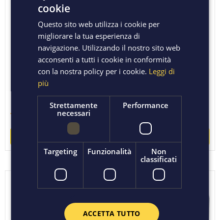
cookie
Questo sito web utilizza i cookie per
migliorare la tua esperienza di
navigazione. Utilizzando il nostro sito web
acconsenti a tutti i cookie in conformità
BILANCIA DIGITALE
con la nostra policy per i cookie.
Leggi di
BILANCIA CUCINA
420100 KG 35/GR 2
più
DIGITALE KG 5
DISPLAY LCD PIATTO
CM 34X23EFFE
Strettamente
Performance
necessari
18,50 €
39,80 €
ACQUISTA
ACQUISTA
Targeting
Funzionalità
Non
classificati
ACCETTA TUTTO