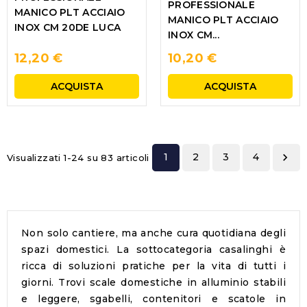
PROFESSIONALE
MANICO PLT ACCIAIO
MANICO PLT ACCIAIO
INOX CM 20DE LUCA
INOX CM...
12,20 €
10,20 €
ACQUISTA
ACQUISTA
1
2
3
4

Visualizzati 1-24 su 83 articoli
Non solo cantiere, ma anche cura quotidiana degli
spazi domestici. La sottocategoria
casalinghi
è
ricca di soluzioni pratiche per la vita di tutti i
giorni. Trovi scale domestiche in alluminio stabili
e leggere, sgabelli, contenitori e scatole in