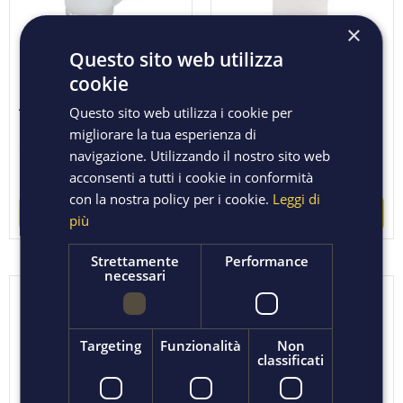
×
Questo sito web utilizza
cookie
ACCESSORI BAGNO
ACCESSORI BAGNO
Questo sito web utilizza i cookie per
LINEA FACILE PORTA
RICAMBIO BICCHIERE
migliorare la tua esperienza di
SPAZZOLINI CROMO
PORTASCOPINO VETRO
navigazione. Utilizzando il nostro sito web
Regular
Regular
7,42 €
33,67 €
acconsenti a tutti i cookie in conformità
9,89 €
44,90 €
price
price
con la nostra policy per i cookie.
Leggi di
ACQUISTA
ACQUISTA
più
Strettamente
Performance
necessari
-25%
-25%
Non disponibile
Targeting
Funzionalità
Non
classificati