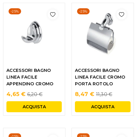
-25%
-25%
ACCESSORI BAGNO
ACCESSORI BAGNO
LINEA FACILE
LINEA FACILE CROMO
APPENDINO CROMO
PORTA ROTOLO
Regular
Regular
4,65 €
8,47 €
6,20 €
11,30 €
price
price
ACQUISTA
ACQUISTA
-25%
-25%