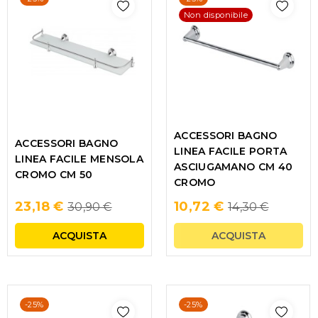
Non disponibile
ACCESSORI BAGNO
ACCESSORI BAGNO
LINEA FACILE PORTA
LINEA FACILE MENSOLA
ASCIUGAMANO CM 40
CROMO CM 50
CROMO
Regular
Regular
23,18 €
10,72 €
30,90 €
14,30 €
price
price
ACQUISTA
ACQUISTA
-25%
-25%