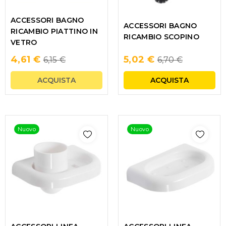
ACCESSORI BAGNO
ACCESSORI BAGNO
RICAMBIO PIATTINO IN
RICAMBIO SCOPINO
VETRO
Regular
Regular
4,61 €
5,02 €
6,15 €
6,70 €
price
price
ACQUISTA
ACQUISTA
Nuovo
Nuovo