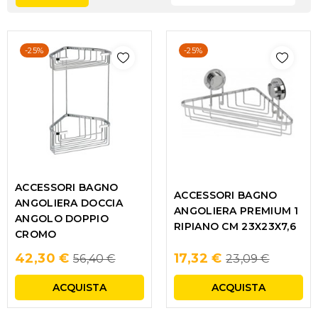
-25%
-25%
ACCESSORI BAGNO
ACCESSORI BAGNO
ANGOLIERA DOCCIA
ANGOLIERA PREMIUM 1
ANGOLO DOPPIO
RIPIANO CM 23X23X7,6
CROMO
Regular
Regular
42,30 €
17,32 €
56,40 €
23,09 €
price
price
ACQUISTA
ACQUISTA