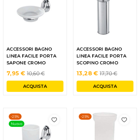
ACCESSORI BAGNO
ACCESSORI BAGNO
LINEA FACILE PORTA
LINEA FACILE PORTA
SAPONE CROMO
SCOPINO CROMO
Regular
Regular
7,95 €
13,28 €
10,60 €
17,70 €
price
price
ACQUISTA
ACQUISTA
-25%
-25%
Nuovo