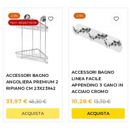
-25%
-25%
Non disponibile
ACCESSORI BAGNO
ACCESSORI BAGNO
LINEA FACILE
ANGOLIERA PREMIUM 2
APPENDINO 3 GANCI IN
RIPIANO CM 23X23X42
ACCIAIO CROMO
Regular
Regular
33,97 €
10,28 €
45,30 €
13,70 €
price
price
ACQUISTA
ACQUISTA