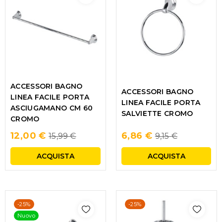
ACCESSORI BAGNO
ACCESSORI BAGNO
LINEA FACILE PORTA
LINEA FACILE PORTA
ASCIUGAMANO CM 60
SALVIETTE CROMO
CROMO
Regular
Regular
12,00 €
6,86 €
15,99 €
9,15 €
price
price
ACQUISTA
ACQUISTA
-25%
-25%
Nuovo