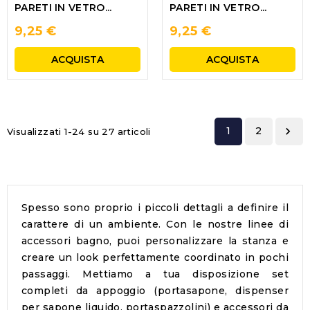
PARETI IN VETRO...
PARETI IN VETRO...
9,25 €
9,25 €
ACQUISTA
ACQUISTA
1
2

Visualizzati 1-24 su 27 articoli
Spesso sono proprio i piccoli dettagli a definire il
carattere di un ambiente. Con le nostre
linee di
accessori bagno
, puoi personalizzare la stanza e
creare un look perfettamente coordinato in pochi
passaggi. Mettiamo a tua disposizione set
completi da appoggio (portasapone, dispenser
per sapone liquido, portaspazzolini) e accessori da