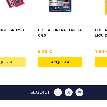
GIT GR 125 X
COLLA SUPERATTAK DA
COLLA
C
GR.5
LIQUI
5,29 €
7,50 
QUISTA
ACQUISTA
SEGUICI