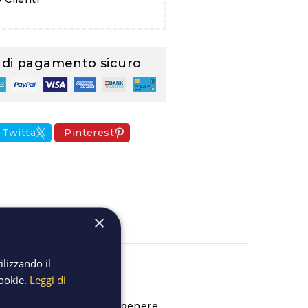
 di pagamento sicuro
Twitta
Pinterest
×
ione
ilizzando il
cookie.
Leggi di
uti, legno, plastiche in genere.