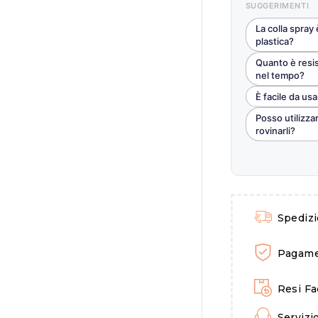
SUGGERIMENTI
La colla spray è
plastica?
Quanto è resist
nel tempo?
È facile da us
Posso utilizza
rovinarli?
Spediz
Pagamen
Resi Fac
Servizio