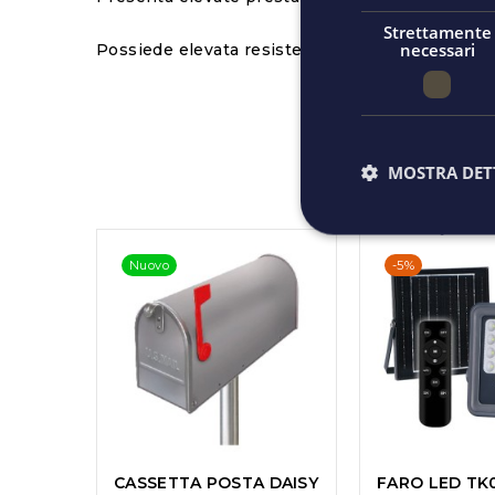
Strettamente
necessari
Possiede elevata resistenza al calore anche se 
MOSTRA DET
Nuovo
-5%
CASSETTA POSTA DAISY
FARO LED TK