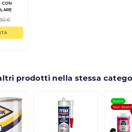
5 CON
OLARE
gular
30 €
ice
STA
altri prodotti nella stessa catego
Nuovo
Non dispon