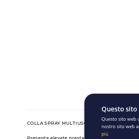
Descriz
Questo sito 
Questo sito web ut
COLLA SPRAY MULTIUSO PERMANENTE 400 
nostro sito web ac
più
Presenta elevate prestazioni: particolarmente in