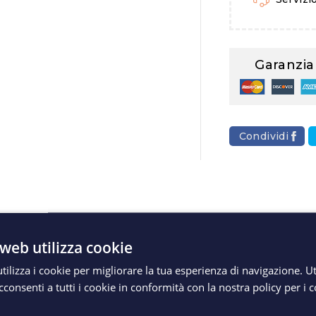
Garanzia
Condividi
ione
Dettagli Del Prodotto
Spediz
web utilizza cookie
ilizza i cookie per migliorare la tua esperienza di navigazione. Ut
ML
consenti a tutti i cookie in conformità con la nostra policy per i 
dicato per incollare gomma, metallo, materiali vinilici, tess