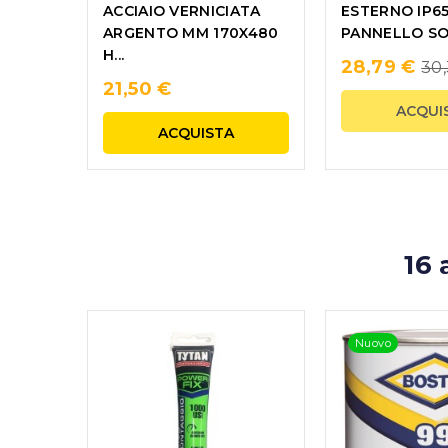
ACCIAIO VERNICIATA
ESTERNO IP6
ARGENTO MM 170X480
PANNELLO S
H...
Re
28,79 €
30,
21,50 €
pr
ACQUI
ACQUISTA
16 
Nuovo