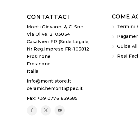
COME A
CONTATTACI
Termini 
Monti Giovanni & C. Snc
Via Olive, 2, 03034
Pagament
Casalvieri FR (sede Legale)
Guida All
Nr.Reg.Imprese FR-103812
Resi Faci
Frosinone
Frosinone
Italia
info@montistore.it
ceramichemonti@pec.it
Fax:
+39 0776 639385